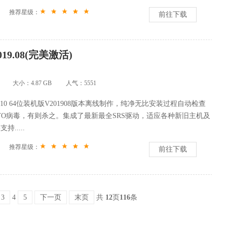
推荐星级：
前往下载
019.08(完美激活)
大小：4.87 GB
人气：
5551
win10 64位装机版V201908版本离线制作，纯净无比安装过程自动检查
TO病毒，有则杀之。集成了最新最全SRS驱动，适应各种新旧主机及
.....
推荐星级：
前往下载
3
4
5
下一页
末页
共
12
页
116
条