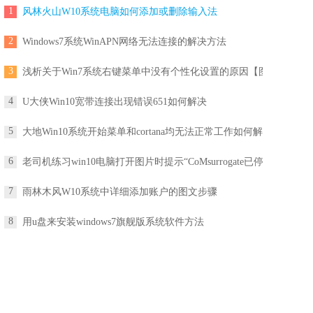
1
风林火山W10系统电脑如何添加或删除输入法
2
Windows7系统WinAPN网络无法连接的解决方法
3
浅析关于Win7系统右键菜单中没有个性化设置的原因【图】
4
U大侠Win10宽带连接出现错误651如何解决
5
大地Win10系统开始菜单和cortana均无法正常工作如何解决？
6
老司机练习win10电脑打开图片时提示“CoMsurrogate已停止工作”的
7
雨林木风W10系统中详细添加账户的图文步骤
8
用u盘来安装windows7旗舰版系统软件方法