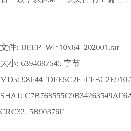
文件: DEEP_Win10x64_202001.rar
大小: 6394687545 字节
MD5: 98F44FDFE5C26FFFBC2E9107
SHA1: C7B768555C9B34263549AF6
CRC32: 5B90376F