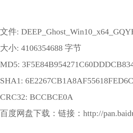
文件: DEEP_Ghost_Win10_x64_GQYH
大小: 4106354688 字节
MD5: 3F5E84B954271C60DDDCB834
SHA1: 6E2267CB1A8AF55618FED6C
CRC32: BCCBCE0A
百度网盘下载：链接：http://pan.baidu.