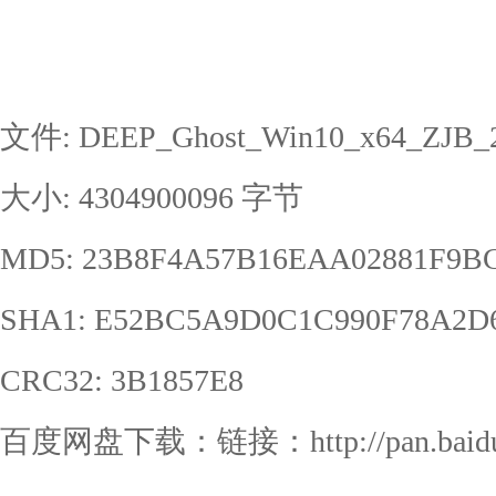
文件: DEEP_Ghost_Win10_x64_ZJB_2
大小: 4304900096 字节
MD5: 23B8F4A57B16EAA02881F9B
SHA1: E52BC5A9D0C1C990F78A2D
CRC32: 3B1857E8
百度网盘下载：链接：http://pan.baidu.