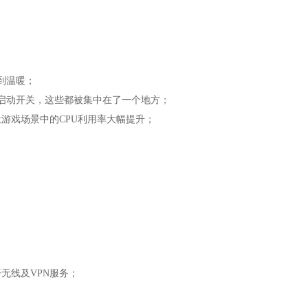
到温暖；
启动开关，这些都被集中在了一个地方；
样，可以让游戏场景中的CPU利用率大幅提升；
无线及VPN服务；