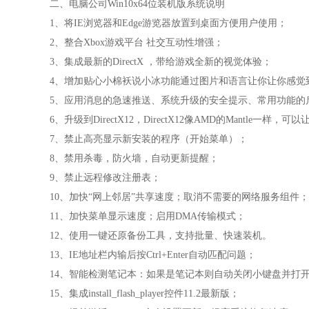
二、电脑公司Win10x64位装机版系统说明
1、将IE浏览器和Edge游览器放置到桌面方便用户使用；
2、整合Xbox游戏平台 社交互动性增强；
3、集成最新的DirectX ，带给游戏全新的视觉体验；
4、增加贴心小棉袄说小冰功能通过图片和语言让你让你感觉
5、应用消息的急速推送、系统升级的安全提示、常用功能的
6、升级到DirectX12，DirectX12像AMD的Mantle一
7、禁止高亮显示新安装的程序（开始菜单）；
8、禁用杀毒，防火墙，自动更新提醒；
9、禁止远程修改注册表；
10、加快“网上邻居”共享速度；取消不需要的网络服务组件；
11、加快菜单显示速度；启用DMA传输模式；
12、使用一键还原备份工具，支持批量、快速装机。
13、IE地址栏内输后按Ctrl+Enter自动匹配问题；
14、智能检测笔记本：如果是笔记本则自动关闭小键盘并打开
15、集成install_flash_player控件11.2最新版；