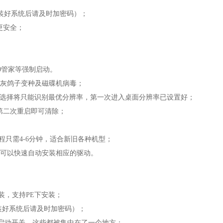
（用户装好系统后请及时加密码）；
统更安全；
360管家等强制启动。
删除灰鸽子变种及磁碟机病毒；
不选择将只能识别最优分辨率，第一次进入桌面分辨率已设置好；
第二次重启即可清除；
过程只需4-6分钟，适合新旧各种机型；
件可以快速自动安装相应的驱动。
安装，支持PE下安装；
用户装好系统后请及时加密码）；
启动开关，这些都被集中在了一个地方；