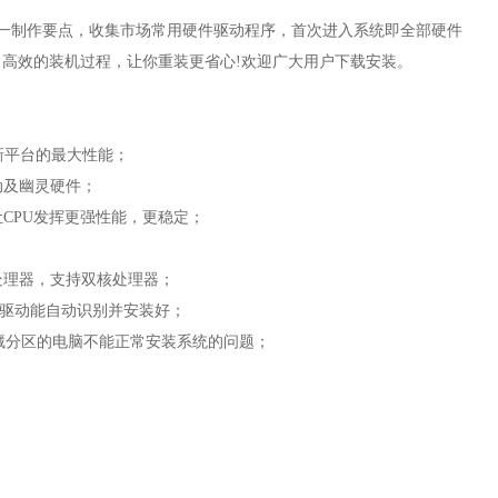
系统稳定为第一制作要点，收集市场常用硬件驱动程序，首次进入系统即全部硬件
，高效的装机过程，让你重装更省心!欢迎广大用户下载安装。
挥新平台的最大性能；
驱动及幽灵硬件；
让CPU发挥更强性能，更稳定；
4位处理器，支持双核处理器；
有驱动能自动识别并安装好；
隐藏分区的电脑不能正常安装系统的问题；